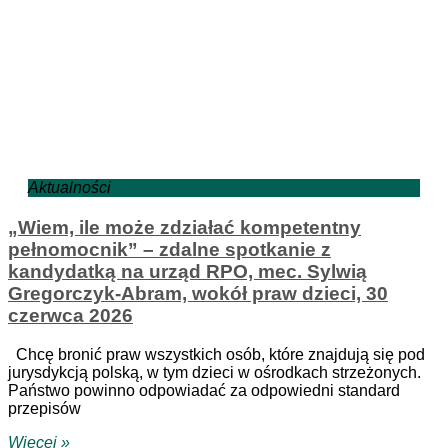
Aktualności
„Wiem, ile może zdziałać kompetentny
pełnomocnik” – zdalne spotkanie z
kandydatką na urząd RPO, mec. Sylwią
Gregorczyk-Abram, wokół praw dzieci, 30
czerwca 2026
Chcę bronić praw wszystkich osób, które znajdują się pod
jurysdykcją polską, w tym dzieci w ośrodkach strzeżonych.
Państwo powinno odpowiadać za odpowiedni standard
przepisów
Więcej »