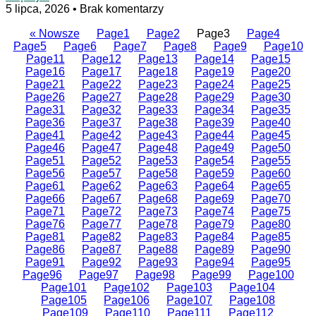
5 lipca, 2026
Brak komentarzy
« Nowsze
Page
1
Page
2
Page
3
Page
4
Page
5
Page
6
Page
7
Page
8
Page
9
Page
10
Page
11
Page
12
Page
13
Page
14
Page
15
Page
16
Page
17
Page
18
Page
19
Page
20
Page
21
Page
22
Page
23
Page
24
Page
25
Page
26
Page
27
Page
28
Page
29
Page
30
Page
31
Page
32
Page
33
Page
34
Page
35
Page
36
Page
37
Page
38
Page
39
Page
40
Page
41
Page
42
Page
43
Page
44
Page
45
Page
46
Page
47
Page
48
Page
49
Page
50
Page
51
Page
52
Page
53
Page
54
Page
55
Page
56
Page
57
Page
58
Page
59
Page
60
Page
61
Page
62
Page
63
Page
64
Page
65
Page
66
Page
67
Page
68
Page
69
Page
70
Page
71
Page
72
Page
73
Page
74
Page
75
Page
76
Page
77
Page
78
Page
79
Page
80
Page
81
Page
82
Page
83
Page
84
Page
85
Page
86
Page
87
Page
88
Page
89
Page
90
Page
91
Page
92
Page
93
Page
94
Page
95
Page
96
Page
97
Page
98
Page
99
Page
100
Page
101
Page
102
Page
103
Page
104
Page
105
Page
106
Page
107
Page
108
Page
109
Page
110
Page
111
Page
112