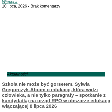
Więcej »
10 lipca, 2026
Brak komentarzy
Aktualności
Szkoła nie może być gorsetem. Sylwia
Gregorczyk-Abram o edukacji, która widzi
człowieka, a nie tylko paragrafy – spotkanie z
kandydatką na urząd RPO w obszarze edukacji
włączającej 8 lipca 2026