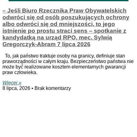
– Jeśli Biuro Rzecznika Praw Obywatelskich
odwróci się od osób poszukujących ochrony
albo odwróci się od mniejszości, to jego
istnienie po prostu straci sens – spotkanie z
kandydatką na urząd RPO, mec. Sylwią
Gregorczyk-Abram 7 lipca 2026
To, jak państwo traktuje osoby na granicy, definiuje stan
praworządności w całym kraju. Bezpieczeństwo państwa nie
może być realizowane kosztem elementarnych gwarancji
praw człowieka.
Więcej »
8 lipca, 2026
Brak komentarzy