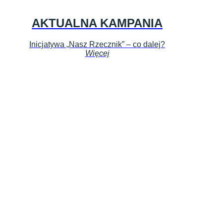
AKTUALNA KAMPANIA
Inicjatywa „Nasz Rzecznik” – co dalej?
Więcej