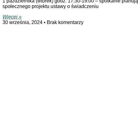
1 października (wtorek) godz. 17:30-19:00 – spotkanie planuj
społecznego projektu ustawy o świadczeniu
Więcej »
30 września, 2024
Brak komentarzy