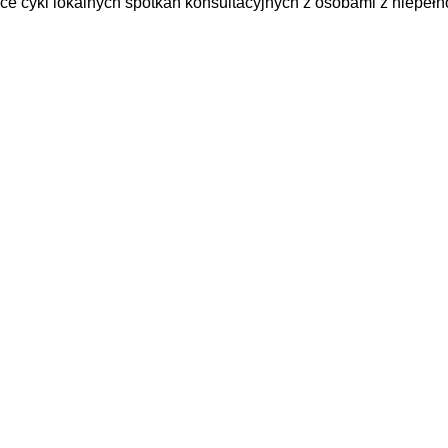
ące cykl lokalnych spotkań konsultacyjnych z osobami z niepełn