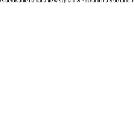
ierowanie na badanie w szpitalu w Poznaniu na 8:00 rano. Pro