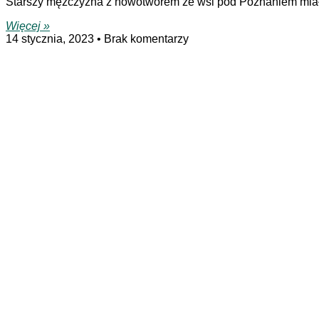
Starszy mężczyzna z nowotworem ze wsi pod Poznaniem miał sk
Więcej »
14 stycznia, 2023
Brak komentarzy