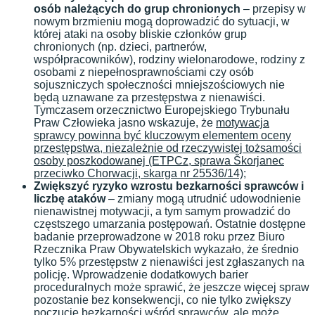
osób należących do grup chronionych
– przepisy w
nowym brzmieniu mogą doprowadzić do sytuacji, w
której ataki na osoby bliskie członków grup
chronionych (np. dzieci, partnerów,
współpracowników), rodziny wielonarodowe, rodziny z
osobami z niepełnosprawnościami czy osób
sojuszniczych społeczności mniejszościowych nie
będą uznawane za przestępstwa z nienawiści.
Tymczasem orzecznictwo Europejskiego Trybunału
Praw Człowieka jasno wskazuje, że
motywacja
sprawcy powinna być kluczowym elementem oceny
przestępstwa, niezależnie od rzeczywistej tożsamości
osoby poszkodowanej (ETPCz, sprawa Škorjanec
przeciwko Chorwacji, skarga nr 25536/14);
Zwiększyć ryzyko wzrostu bezkarności sprawców i
liczbę ataków
– zmiany mogą utrudnić udowodnienie
nienawistnej motywacji, a tym samym prowadzić do
częstszego umarzania postępowań. Ostatnie dostępne
badanie przeprowadzone w 2018 roku przez Biuro
Rzecznika Praw Obywatelskich wykazało, że średnio
tylko 5% przestępstw z nienawiści jest zgłaszanych na
policję. Wprowadzenie dodatkowych barier
proceduralnych może sprawić, że jeszcze więcej spraw
pozostanie bez konsekwencji, co nie tylko zwiększy
poczucie bezkarności wśród sprawców, ale może