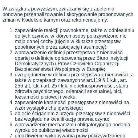
W związku z powyższym, zwracamy się z apelem o
ponowne przeanalizowanie i skorygowanie proponowanych
zmian w Kodeksie karnym oraz rekomendujemy:
zapewnienie reakcji prawnokarnej także w odniesieniu
do tych czynów, w których osoby pokrzywdzone nie
mają danej cechy (ujęcie w kk także przestępstw
popełnionych przez asocjację i asumpcję);
wprowadzenie definicji przestępstwa z nienawiści
opartej o definicję opracowaną przez Biuro Instytucji
Demokratycznych i Praw Człowieka Organizacji
Bezpieczeństwa i Współpracy w Europie;
uwzględnienie w definicji przestępstwa z nienawiści, a
także w przepisach zawartych w art.119 § 1 k.k., art.
256 § 1 k.k. i art. 257 k.k. niepełnosprawności, stanu
zdrowia psychicznego, orientacji seksualnej, płci,
tożsamości płciowej i wieku;
zapewnienie karalności przestępstw z nienawiści na
wzór występku chuligańskiego;
objęcie ściganiem z urzędu przestępstw z nienawiści
bez względu na kwalifikację prawną czynu;
wprowadzenie mechanizmu obligatoryjnego podania
wyroku do publicznej wiadomości;
umożliwienie wykonywania praw pokrzywdzonego