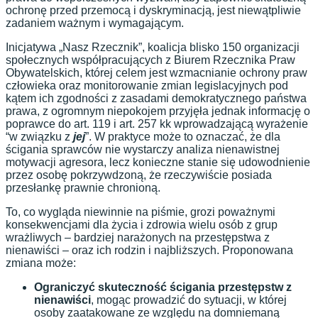
ochronę przed przemocą i dyskryminacją, jest niewątpliwie
zadaniem ważnym i wymagającym.
Inicjatywa „Nasz Rzecznik”, koalicja blisko 150 organizacji
społecznych współpracujących z Biurem Rzecznika Praw
Obywatelskich, której celem jest wzmacnianie ochrony praw
człowieka oraz monitorowanie zmian legislacyjnych pod
kątem ich zgodności z zasadami demokratycznego państwa
prawa, z ogromnym niepokojem przyjęła jednak informację o
poprawce do art. 119 i art. 257 kk wprowadzającą wyrażenie
“w związku z
jej
”. W praktyce może to oznaczać, że dla
ścigania sprawców nie wystarczy analiza nienawistnej
motywacji agresora, lecz konieczne stanie się udowodnienie
przez osobę pokrzywdzoną, że rzeczywiście posiada
przesłankę prawnie chronioną.
To, co wygląda niewinnie na piśmie, grozi poważnymi
konsekwencjami dla życia i zdrowia wielu osób z grup
wrażliwych – bardziej narażonych na przestępstwa z
nienawiści – oraz ich rodzin i najbliższych. Proponowana
zmiana może:
Ograniczyć skuteczność ścigania przestępstw z
nienawiści
, mogąc prowadzić do sytuacji, w której
osoby zaatakowane ze względu na domniemaną