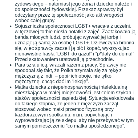
żydowskiego – natomiast jego żona i dziecko należeli
do społeczności żydowskiej. Przekaz sprawcy był
odczytany przez tę społeczność jako akt wrogości
wobec całej grupy.
Sojuszniczka społeczności LGBT+ wracała z uczelni,
w tęczowej torbie niosła notatki z zajęć. Zaatakowała ją
banda młodych ludzi, próbując wyrwać jej torbę i
uznając ją samą za osobę LGBT+. Dziewczyna broniła
się, więc sprawcy zaczęli ją bić i kopać, wykrzykując
nienawistne hasła “LGBT do gazu!” i “p*dały do domu!”
Przed skatowaniem uratowali ją przechodnie.
Para szła ulicą, wracali razem z pracy. Sprawcy nie
spodobał się fakt, że Polka trzymała się za rękę z
mężczyzną z Indii – pobił ich oboje, nie tylko
mężczyznę, chcąc dać im “lekcję”.
Matka dziecka z niepełnosprawnością intelektualną
mieszkająca w małej miejscowości jest celem szykan i
ataków społeczności sąsiedzkiej. Sytuacja eskalowała
do takiego stopnia, że jeden z mężczyzn zaczął
stosować wobec matki przemoc fizyczną przy
każdorazowym spotkaniu, m.in. popychając i
wyprowadzając ją ze sklepu, aby nie przebywać w tym
samym pomieszczeniu “co matka upośledzonego”.