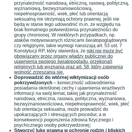
przynależność narodową, etniczną, rasową, polityczną,
wyznaniową, bezwyznaniowościową,
niepełnosprawność, wiek, płeć lub orientacją
seksualną nie otrzymają ochrony prawnej, jeśli nie
będą w stanie tego udowodnić m.in. ze względu na
brak formalnego potwierdzenia przynależności do
grupy chronionej. W niektórych przypadkach, np.
ataków motywowanych różnicami światopoglądowymi
czy religijnymi, takie wymogi naruszają art. 53 ust. 7
Konstytucji RP, który stwierdza, że
nikt nie może być
obowiązany przez organy władzy publicznej do
ujawnienia swojego światopoglądu, przekonań
religijnych lub wyznania oraz art. 58, który zapewnia
wolność zrzeszania się.
Doprowadzić do wtórnej wiktymizacji osób
pokrzywdzonych
– konieczność udowodnienia
posiadania określonej cechy i ujawnienia wrażliwych
informacji na swój temat, takiej jak przynależność
narodowa, etniczna, rasowa, polityczna, wyznaniowa,
bezwyznaniowościowa, niepełnosprawność, wiek, płeć
lub orientacja seksualna, może prowadzić do
upokarzających i stresujących procedur, a w
konsekwencji pogorszenia zdrowia fizycznego i
psychicznego osoby pokrzywdzonej;
Stworzyć lukę prawna w ochronie rodzin i bliskich