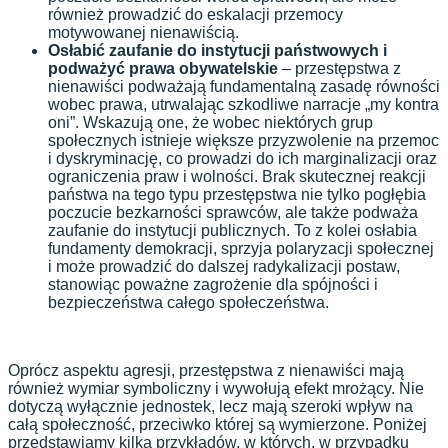
również prowadzić do eskalacji przemocy
motywowanej nienawiścią.
Osłabić zaufanie do instytucji państwowych i
podważyć prawa obywatelskie
– przestępstwa z
nienawiści podważają fundamentalną zasadę równości
wobec prawa, utrwalając szkodliwe narracje „my kontra
oni”. Wskazują one, że wobec niektórych grup
społecznych istnieje większe przyzwolenie na przemoc
i dyskryminację, co prowadzi do ich marginalizacji oraz
ograniczenia praw i wolności. Brak skutecznej reakcji
państwa na tego typu przestępstwa nie tylko pogłębia
poczucie bezkarności sprawców, ale także podważa
zaufanie do instytucji publicznych. To z kolei osłabia
fundamenty demokracji, sprzyja polaryzacji społecznej
i może prowadzić do dalszej radykalizacji postaw,
stanowiąc poważne zagrożenie dla spójności i
bezpieczeństwa całego społeczeństwa.
Oprócz aspektu agresji, przestępstwa z nienawiści mają
również wymiar symboliczny i wywołują efekt mrożący. Nie
dotyczą wyłącznie jednostek, lecz mają szeroki wpływ na
całą społeczność, przeciwko której są wymierzone. Poniżej
przedstawiamy kilka przykładów, w których, w przypadku