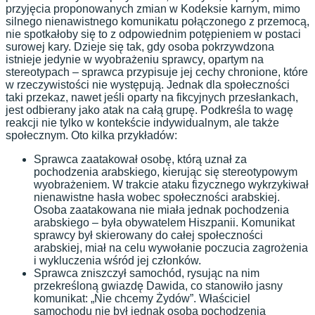
przyjęcia proponowanych zmian w Kodeksie karnym, mimo
silnego nienawistnego komunikatu połączonego z przemocą,
nie spotkałoby się to z odpowiednim potępieniem w postaci
surowej kary. Dzieje się tak, gdy osoba pokrzywdzona
istnieje jedynie w wyobrażeniu sprawcy, opartym na
stereotypach – sprawca przypisuje jej cechy chronione, które
w rzeczywistości nie występują. Jednak dla społeczności
taki przekaz, nawet jeśli oparty na fikcyjnych przesłankach,
jest odbierany jako atak na całą grupę. Podkreśla to wagę
reakcji nie tylko w kontekście indywidualnym, ale także
społecznym. Oto kilka przykładów:
Sprawca zaatakował osobę, którą uznał za
pochodzenia arabskiego, kierując się stereotypowym
wyobrażeniem. W trakcie ataku fizycznego wykrzykiwał
nienawistne hasła wobec społeczności arabskiej.
Osoba zaatakowana nie miała jednak pochodzenia
arabskiego – była obywatelem Hiszpanii. Komunikat
sprawcy był skierowany do całej społeczności
arabskiej, miał na celu wywołanie poczucia zagrożenia
i wykluczenia wśród jej członków.
Sprawca zniszczył samochód, rysując na nim
przekreśloną gwiazdę Dawida, co stanowiło jasny
komunikat: „Nie chcemy Żydów”. Właściciel
samochodu nie był jednak osobą pochodzenia