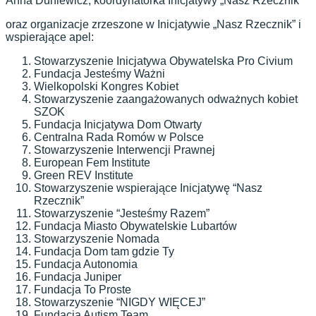
Anna Duniewicz, koordynatorka Inicjatywy „Nasz Rzecznik”
oraz organizacje zrzeszone w Inicjatywie „Nasz Rzecznik” i
wspierające apel:
Stowarzyszenie Inicjatywa Obywatelska Pro Civium
Fundacja Jesteśmy Ważni
Wielkopolski Kongres Kobiet
Stowarzyszenie zaangażowanych odważnych kobiet
SZOK
Fundacja Inicjatywa Dom Otwarty
Centralna Rada Romów w Polsce
Stowarzyszenie Interwencji Prawnej
European Fem Institute
Green REV Institute
Stowarzyszenie wspierające Inicjatywę “Nasz
Rzecznik”
Stowarzyszenie “Jesteśmy Razem”
Fundacja Miasto Obywatelskie Lubartów
Stowarzyszenie Nomada
Fundacja Dom tam gdzie Ty
Fundacja Autonomia
Fundacja Juniper
Fundacja To Proste
Stowarzyszenie “NIGDY WIĘCEJ”
Fundacja Autism Team