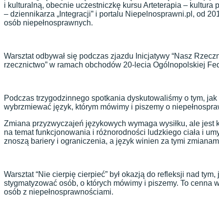
i kulturalną, obecnie uczestniczkę kursu Arteterapia – kultu
– dziennikarza „Integracji” i portalu Niepelnosprawni.pl, od
osób niepełnosprawnych.
Warsztat odbywał się podczas zjazdu Inicjatywy “Nasz Rzecz
rzecznictwo” w ramach obchodów 20-lecia Ogólnopolskiej Fed
Podczas trzygodzinnego spotkania dyskutowaliśmy o tym, jak 
wybrzmiewać język, którym mówimy i piszemy o niepełnospra
Zmiana przyzwyczajeń językowych wymaga wysiłku, ale jest 
na temat funkcjonowania i różnorodności ludzkiego ciała i um
znoszą bariery i ograniczenia, a język winien za tymi zmiana
Warsztat “Nie cierpię cierpieć” był okazją do refleksji nad tym
stygmatyzować osób, o których mówimy i piszemy. To cenna wie
osób z niepełnosprawnościami.