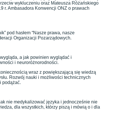
ra przeciw wykluczeniu oraz Mateusza Różańskiego
 2019 r. Ambasadora Konwencji ONZ o prawach
nik” pod hasłem “Nasze prawa, nasze
eracji Organizacji Pozarządowych.
wygląda, a jak powinien wyglądać i
wności i neuroróżnorodności.
koniecznością wraz z powiększającą się wiedzą
ysłu. Rozwój nauki i możliwości technicznych
mi podążać.
, jak nie medykalizować języka i jednocześnie nie
dza, dla wszystkich, którzy piszą i mówią o i dla