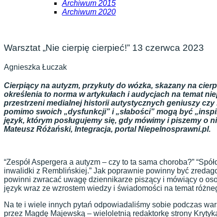
Archiwum 2015
Archiwum 2020
Warsztat „Nie cierpię cierpieć!” 13 czerwca 2023
Agnieszka Łuczak
Cierpiący na autyzm, przykuty do wózka, skazany na cierp
określenia to norma w artykułach i audycjach na temat nie
przestrzeni medialnej historii autystycznych geniuszy cz
pomimo swoich „dysfunkcji” i „słabości” mogą być „inspi
język, którym posługujemy się, gdy mówimy i piszemy o 
Mateusz Różański, Integracja, portal Niepelnosprawni.pl.
“Zespół Aspergera a autyzm – czy to ta sama choroba?” “Spó
inwalidki z Remblińskiej.” Jak poprawnie powinny być zreda
powinni zwracać uwagę dziennikarze piszący i mówiący o os
język wraz ze wzrostem wiedzy i świadomości na temat różne
Na te i wiele innych pytań odpowiadaliśmy sobie podczas war
przez Magdę Majewską – wieloletnią redaktorkę strony Krytyk