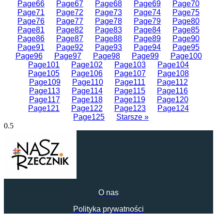
Page
66
Page
67
Page
68
Page
69
Page
70
Page
71
Page
72
Page
73
Page
74
Page
75
Page
76
Page
77
Page
78
Page
79
Page
80
Page
81
Page
82
Page
83
Page
84
Page
85
Page
86
Page
87
Page
88
Page
89
Page
90
Page
91
Page
92
Page
93
Page
94
Page
95
Page
96
Page
97
Page
98
Page
99
Page
100
Page
101
Page
102
Page
103
Page
104
Page
105
Page
106
Page
107
Page
108
Page
109
Page
110
Page
111
Page
112
Page
113
Page
114
Page
115
Page
116
Page
117
Page
118
Page
119
Page
120
Page
121
Page
122
Page
123
Page
124
Page
125
Starsze »
O nas
Polityka prywatności