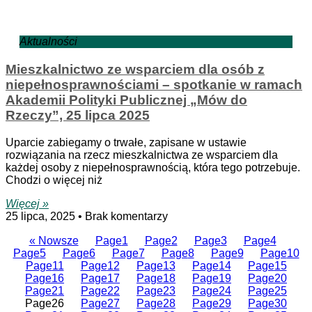
Aktualności
Mieszkalnictwo ze wsparciem dla osób z
niepełnosprawnościami – spotkanie w ramach
Akademii Polityki Publicznej „Mów do
Rzeczy”, 25 lipca 2025
Uparcie zabiegamy o trwałe, zapisane w ustawie
rozwiązania na rzecz mieszkalnictwa ze wsparciem dla
każdej osoby z niepełnosprawnością, która tego potrzebuje.
Chodzi o więcej niż
Więcej »
25 lipca, 2025
Brak komentarzy
« Nowsze
Page
1
Page
2
Page
3
Page
4
Page
5
Page
6
Page
7
Page
8
Page
9
Page
10
Page
11
Page
12
Page
13
Page
14
Page
15
Page
16
Page
17
Page
18
Page
19
Page
20
Page
21
Page
22
Page
23
Page
24
Page
25
Page
26
Page
27
Page
28
Page
29
Page
30