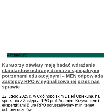
Aktualności
Kuratorzy oświaty mają badać wdrażanie
standardów ochrony dzieci ze specjalnymi
potrzebami edukacyjnymi – MEN odpowiada
Zastępcy RPO w sygnalizowanej przez nas
sprawie
12 lutego 2025 r., w Ogólnopolskim Dzień Opiekuna, na
spotkaniu z Zastępcą RPO prof. Adamem Krzywoniem i
ekspert(k)ami Biura RPO poruszali/łyśmy m.in. temat
ochrony uczniów