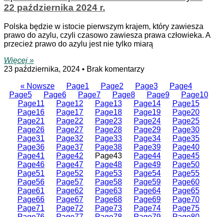
22 października 2024 r.
Polska będzie w istocie pierwszym krajem, który zawiesza
prawo do azylu, czyli czasowo zawiesza prawa człowieka. A
przecież prawo do azylu jest nie tylko miarą
Więcej »
23 października, 2024
Brak komentarzy
« Nowsze
Page
1
Page
2
Page
3
Page
4
Page
5
Page
6
Page
7
Page
8
Page
9
Page
10
Page
11
Page
12
Page
13
Page
14
Page
15
Page
16
Page
17
Page
18
Page
19
Page
20
Page
21
Page
22
Page
23
Page
24
Page
25
Page
26
Page
27
Page
28
Page
29
Page
30
Page
31
Page
32
Page
33
Page
34
Page
35
Page
36
Page
37
Page
38
Page
39
Page
40
Page
41
Page
42
Page
43
Page
44
Page
45
Page
46
Page
47
Page
48
Page
49
Page
50
Page
51
Page
52
Page
53
Page
54
Page
55
Page
56
Page
57
Page
58
Page
59
Page
60
Page
61
Page
62
Page
63
Page
64
Page
65
Page
66
Page
67
Page
68
Page
69
Page
70
Page
71
Page
72
Page
73
Page
74
Page
75
Page
76
Page
77
Page
78
Page
79
Page
80