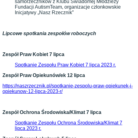
samorzeczników z Klubu Świadomej Młodzieży
Fundacji AutismTeam, organizacje członkowskie
Inicjatywy „Nasz Rzecznik”
Lipcowe spotkania zespołów roboczych
Zespół Praw Kobiet 7 lipca
Spotkanie Zespołu Praw Kobiet 7 lipca 2023 r.
Zespół Praw Opiekunów/ek
12 lipca
https://naszrzecznik.pl/spotkanie-zespolu-praw-opiekunek-i-
opiekunow-12-lipca-2023-r/
Zespół Ochrona Środowiska/Klimat 7 lipca
Spotkanie Zespołu Ochrona Środowiska/Klimat 7
lipca 2023 r.