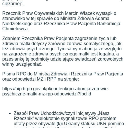
ciężarnej”.
Rzecznik Praw Obywatelskich Marcin Wiącek wystąpił o
stanowisko w tej sprawie do Ministra Zdrowia Adama
Niedzielskiego oraz Rzecznika Praw Pacjenta Bartłomieja
Chmielowca.
Zdaniem Rzecznika Praw Pacjenta zagrożenie życia lub
zdrowia matki dotyczy zarówno zdrowia somatycznego, jak
też zdrowia psychicznego. Tym samym aborcja ze względu
na zagrożenie zdrowia psychicznego matki jest legalna, a
przesłankę tę podmioty udzielające świadczeń zdrowotnych
winny uwzględniać.
Pisma RPO do Ministra Zdrowia i Rzecznika Praw Pacjenta
oraz odpowiedzi MZ i RPP na stronie:
https://bip.brpo.gov.pl/pl/content/rpo-aborcja-zdrowie-
psychiczne-matki-mz-rpp-odpowiedzi?fbclid
Zespół Praw Uchodźców/czyń Inicjatywy „Nasz
Rzecznik” wielokrotnie sygnalizował RPO problem
utraty przez obywatel(k)i Ukrainy statusu UKR pomimo