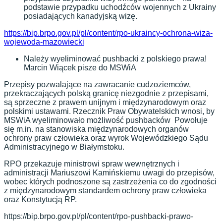
podstawie przypadku uchodźców wojennych z Ukrainy
posiadających kanadyjską wizę.
https://bip.brpo.gov.pl/pl/content/rpo-ukraincy-ochrona-wiza-
wojewoda-mazowiecki
Należy wyeliminować pushbacki z polskiego prawa!
Marcin Wiącek pisze do MSWiA
Przepisy pozwalające na zawracanie cudzoziemców,
przekraczających polską granicę niezgodnie z przepisami,
są sprzeczne z prawem unijnym i międzynarodowym oraz
polskimi ustawami. Rzecznik Praw Obywatelskich wnosi, by
MSWiA wyeliminowało możliwość pushbacków Powołuje
się m.in. na stanowiska międzynarodowych organów
ochrony praw człowieka oraz wyrok Wojewódzkiego Sądu
Administracyjnego w Białymstoku.
RPO przekazuje ministrowi spraw wewnętrznych i
administracji Mariuszowi Kamińskiemu uwagi do przepisów,
wobec których podnoszone są zastrzeżenia co do zgodności
z międzynarodowym standardem ochrony praw człowieka
oraz Konstytucją RP.
https://bip.brpo.gov.pl/pl/content/rpo-pushbacki-prawo-