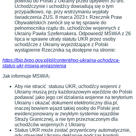
powrotu do Polski z Ukrainy przed upływem 30 dni.
Uchodźczynie i uchodźcy dowiadują się o tym
przypadkowo, np. przy wstrzymaniu wypłaty
świadczenia ZUS. 8 marca 2023 r. Rzecznik Praw
Obywatelskich zwrócił się w tej sprawie do
pełnomocnika rządu ds. uchodźców wojennych z
Ukrainy Pawła Szefernakera. Odpowiedź MSWiA z 26
lipca w sprawie utraty statutu UKR przez osoby
uchodźcze z Ukrainy wyjeżdżające z Polski
wystąpienie Rzecznika są dostępne na stronie:
https://bip.brpo.gov.pl/pl/content/rpo-ukraina-uchodzca-
status-ukr-mswia-wyjasnienia
Jak informuje MSWiA:
Aby nie stracić statusu UKR, uchodźcy wojenni z
Ukrainy muszą przy każdorazowym wjeździe do Polski
podawać jako jego cel działania wojenne na terytorium
Ukrainy i okazać dokument elektroniczny diia.pl,
inaczej bowiem wjazd takiej osoby do Polski jest
ewidencjonowany w zwykłym systemie wjazdów
Straży Granicznej, a nie tym przeznaczonym dla
uchodźców wojennych z Ukrainy
Status UKR może zostać przywrócony automatycznie,
gdy obywatel Ukrainy deklaruje podczas kontroli