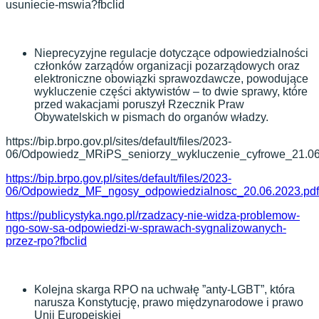
usuniecie-mswia?fbclid
Nieprecyzyjne regulacje dotyczące odpowiedzialności
członków zarządów organizacji pozarządowych oraz
elektroniczne obowiązki sprawozdawcze, powodujące
wykluczenie części aktywistów – to dwie sprawy, które
przed wakacjami poruszył Rzecznik Praw
Obywatelskich w pismach do organów władzy.
https://bip.brpo.gov.pl/sites/default/files/2023-
06/Odpowiedz_MRiPS_seniorzy_wykluczenie_cyfrowe_21.06
https://bip.brpo.gov.pl/sites/default/files/2023-
06/Odpowiedz_MF_ngosy_odpowiedzialnosc_20.06.2023.pdf
https://publicystyka.ngo.pl/rzadzacy-nie-widza-problemow-
ngo-sow-sa-odpowiedzi-w-sprawach-sygnalizowanych-
przez-rpo?fbclid
Kolejna skarga RPO na uchwałę ”anty-LGBT”, która
narusza Konstytucję, prawo międzynarodowe i prawo
Unii Europejskiej