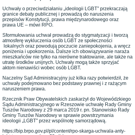
Uchwały o przeciwdziałaniu „ideologii LGBT” przekraczają
granice debaty publicznej i prowadzą do naruszenia
przepisów Konstytucji, prawa międzynarodowego oraz
prawa UE – mówi RPO.
Sformułowania uchwał prowadzą do stygmatyzacji i tworzą
atmosferę wykluczenia osób LGBT ze społeczności
lokalnych oraz powodują poczucie zaniepokojenia, a wręcz
poniżenia i upokorzenia. Dalsze ich obowiązywanie naraża
mieszkańców nie tylko na nierówne traktowanie, ale także na
utratę środków unijnych. Uchwały mogą także sprzyjać
aktom nienawiści wobec osób LGBT.
Naczelny Sąd Administracyjny już kilka razy potwierdził, że
uchwały podejmowano bez podstawy prawnej i z rażącym
naruszeniem prawa.
Rzecznik Praw Obywatelskich zaskarżył do Wojewódzkiego
Sądu Administracyjnego w Rzeszowie uchwałę Rady Gminy
Tuszów Narodowy z 29 marca 2019 r. pn. Stanowisko Rady
Gminy Tuszów Narodowy w sprawie powstrzymania
ideologii „LGBT” przez wspólnotę samorządową.
https://bip.brpo.gov.pl/pl/content/rpo-skarga-uchwala-anty-