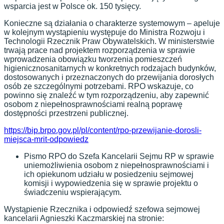
wsparcia jest w Polsce ok. 150 tysięcy.
Konieczne są działania o charakterze systemowym – apeluje
w kolejnym wystąpieniu występuje do Ministra Rozwoju i
Technologii Rzecznik Praw Obywatelskich. W ministerstwie
trwają prace nad projektem rozporządzenia w sprawie
wprowadzenia obowiązku tworzenia pomieszczeń
higienicznosanitarnych w konkretnych rodzajach budynków,
dostosowanych i przeznaczonych do przewijania dorosłych
osób ze szczególnymi potrzebami. RPO wskazuje, co
powinno się znaleźć w tym rozporządzeniu, aby zapewnić
osobom z niepełnosprawnościami realną poprawę
dostępności przestrzeni publicznej.
https://bip.brpo.gov.pl/pl/content/rpo-przewijanie-dorosli-
miejsca-mrit-odpowiedz
Pismo RPO do Szefa Kancelarii Sejmu RP w sprawie
uniemożliwienia osobom z niepełnosprawnościami i
ich opiekunom udziału w posiedzeniu sejmowej
komisji i wypowiedzenia się w sprawie projektu o
świadczeniu wspierającym.
Wystąpienie Rzecznika i odpowiedź szefowa sejmowej
kancelarii Agnieszki Kaczmarskiej na stronie: