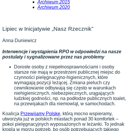
Archiwum 2015
Archiwum 2020
Lipiec w Inicjatywie „Nasz Rzecznik”
Anna Duniewicz
Interwencje i wystąpienia RPO w odpowiedzi na nasze
postulaty i sygnalizowane przez nas problemy
Dorosłe osoby z niepełnosprawnościami i osoby
starsze nie mają w przestrzeni publicznej miejsc do
czynności pielęgnacyjno-higienicznych, które
wymagają pozycji leżącej. Zmiana pieluch czy
cewnikowanie odbywają się często w warunkach
niehigienicznych, niebezpiecznych, urągających
ludzkiej godności, np. na podłodze publicznych toalet,
na przewijakach dla niemowląt, w samochodach.
Koalicja
Przewijamy Polskę
, którą mocno wspieramy,
utworzyła już w polskich miastach ponad 30 komfortek –
pokoi pielęgnacyjnych wyposażonych w leżanki. To jednak
kropla w morzu potrzeb, bo osób potrzebujących takiego