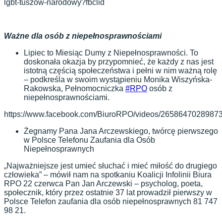
lgbt-tuszow-narodowy?fbclid
Ważne dla osób z niepełnosprawnościami
Lipiec to Miesiąc Dumy z Niepełnosprawności. To
doskonała okazja by przypomnieć, że każdy z nas jest
istotną częścią społeczeństwa i pełni w nim ważną rolę
– podkreśla w swoim wystąpieniu Monika Wiszyńska-
Rakowska, Pełnomocniczka
#RPO
osób z
niepełnosprawnościami.
https://www.facebook.com/BiuroRPO/videos/26586470289873
Żegnamy Pana Jana Arczewskiego, twórcę pierwszego
w Polsce Telefonu Zaufania dla Osób
Niepełnosprawnych
„Najważniejsze jest umieć słuchać i mieć miłość do drugiego
człowieka” – mówił nam na spotkaniu Koalicji Infolinii Biura
RPO 22 czerwca Pan Jan Arczewski – psycholog, poeta,
społecznik, który przez ostatnie 37 lat prowadził pierwszy w
Polsce Telefon zaufania dla osób niepełnosprawnych 81 747
98 21.