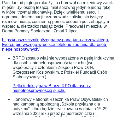
Pan Jan od piątego roku życia chorował na rdzeniowy zanik
mięśni. Był osobą leżącą, miał sprawną jedynie jedną rękę,
w której trzymał słuchawkę. Dzięki wielkiemu sercu i
ogromnej determinacji przeprowadził blisko sto tysięcy
rozmów, niosąc codzienną pomoc osobom potrzebującym
wsparcia, nierzadko ratując życie. Pracował i mieszkał w
Domu Pomocy Społecznej. Zmarł 7 lipca.
https://naszrzecznik.pl/zegnamy-pana-jana-arczewskiego-
tworce-pierwszego-w-polsce-telefonu-zaufania-dla-osob-
niepelnosprawnych/
BRPO zostało właśnie wyposażone w pętlę indukcyjną
dla osób z niepełnosprawnością słuchu (we
współpracy z członkiem Zespołu Praw OzN,
Grzegorzem Kozłowskim, z Polskiej Fundacji Osób
Słabosłyszących )
Pętla indukcyjna w Biurze RPO dla osób z
niepełnosprawnością słuchu
Honorowy Patronat Rzecznika Praw Obywatelskich
nad kampanią społeczną „Szkoła przyjazna dla
autyzmu”, która będzie realizowana w dniach 15-29
września 2023 roku przez samorzeczniczki i