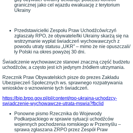
granicznej jako cel wjazdu ewakuację z terytorium
Ukrainy
Przedstawicielki Zespołu Praw Uchodźców/czyń
zgłaszały RPO, że obywatele/lki Ukrainy skarżą się na
wstrzymanie wypłat świadczeń wychowawczych z
powodu utraty statusu „UKR” – mimo że nie opuszczali/
ły Polski na okres powyżej 30 dni.
Świadczenie wychowawcze stanowi znaczną część budżetu
uchodźców, a często jest ich jedynym źródłem utrzymania.
Rzecznik Praw Obywatelskich pisze do prezes Zakładu
Ubezpieczeń Społecznych ws. sprawnego rozpatrywania
wniosków o wznowienie tych świadczeń.
https://bip.brpo.gov.pl/pl/content/rpo-ukraina-uchodzcy-
swiadczenie-wychowawcze-utrata-mswia?fbclid
Ponowne pismo Rzecznika do Wojewody
Podkarpackiego w sprawie sytuacji uchodźców
wojennych pochodzenia romskiego w Przemyślu –
sprawa zgłaszana ZRPO przez Zespół Praw