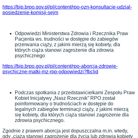
https://bip.brpo.gov.pl/pl/content/rpo-ozn-konsultacje-udzial-
posiedzenie-komisji-sejm
Odpowiedzi Ministerstwa Zdrowia i Rzecznika Praw
Pacjenta ws. trudności w dostępie do zabiegów
przerwania ciąży, z jakimi mierzą się kobiety, dla
których ciąża stanowi zagrożenie dla zdrowia
psychicznego
https://bip.brpo.gov.pl/pl/content/rpo-aborcja-zdrowie-
psychiczne-matki-mz-rpp-odpowiedzi?fbclid
Podczas spotkania z przedstawicielkami Zespołu Praw
Kobiet Inicjatywy „Nasz Rzecznik” RPO został
poinformowany o trudnościach w dostępie do
legalnych zabiegów terminacji ciąży, z jakimi mierzą
się kobiety, dla których ciąża stanowi zagrożenie dla
zdrowia psychicznego.
Zgodnie z prawem aborcja jest dopuszczalna m.in. wtedy,
gdy „ciąża stanowi zagrożenie dla życia lub zdrowia kobiety