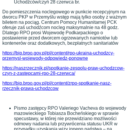
Uchodźców/czyń 28 czerwca br.
Do pomieszczenia noclegowego w punkcie recepcyjnym na
dworcu PKP w Przemyślu wstęp mają tylko osoby z ważnym
biletem na pociąg. Centrum Pomocy Humanitarnej PCK
oferuje zaś uchodźcom nocleg maksymalnie na 48 godz.
Dlatego RPO prosi Wojewodę Podkarpackiego o
postawienie przed dworcem ogrzewanych namiotów lub
kontenerów oraz dodatkowych, bezpłatnych sanitariatów
https://bip.brpo.gov.pl/pl/content/rpo-ukraina-uchodzcy-
przemysl-wojewody-odpowiedz-ponowne
https://naszrzecznik.pl/spotkanie-zespolu-praw-uchodzcow-
czyn-z-zastepcami-rpo-28-czerwca/
https://bip.brpo.gov.pl/pl/content/zrpo-spotkanie-nasz-
rzecznik-prawa-uchodzcow
Pismo zastępcy RPO Valeriego Vacheva do wojewody
mazowieckiego Tobiasza Bocheńskiego w sprawie
specustawy, w której nie przewidziano możliwości
odmowy nadania lub przywrócenia statusu UKR w
przypadku uzyskania wizy innego państwa – na