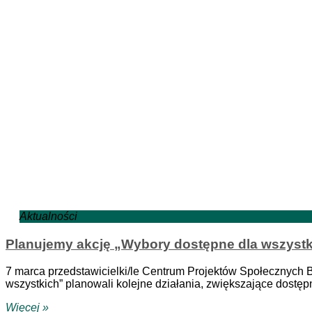
Aktualności
Planujemy akcję „Wybory dostępne dla wszystki
7 marca przedstawicielki/le Centrum Projektów Społecznych
wszystkich” planowali kolejne działania, zwiększające dostę
Więcej »