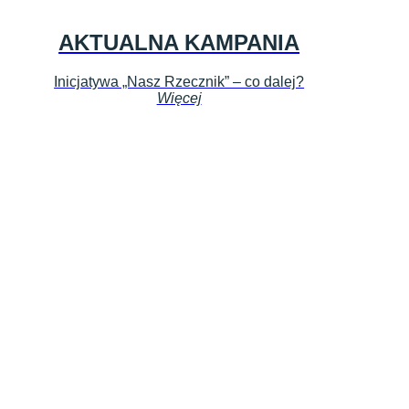
AKTUALNA KAMPANIA
Inicjatywa „Nasz Rzecznik” – co dalej?
Więcej