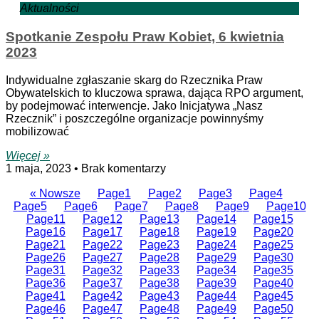
Aktualności
Spotkanie Zespołu Praw Kobiet, 6 kwietnia
2023
Indywidualne zgłaszanie skarg do Rzecznika Praw
Obywatelskich to kluczowa sprawa, dająca RPO argument,
by podejmować interwencje. Jako Inicjatywa „Nasz
Rzecznik” i poszczególne organizacje powinnyśmy
mobilizować
Więcej »
1 maja, 2023
Brak komentarzy
« Nowsze
Page
1
Page
2
Page
3
Page
4
Page
5
Page
6
Page
7
Page
8
Page
9
Page
10
Page
11
Page
12
Page
13
Page
14
Page
15
Page
16
Page
17
Page
18
Page
19
Page
20
Page
21
Page
22
Page
23
Page
24
Page
25
Page
26
Page
27
Page
28
Page
29
Page
30
Page
31
Page
32
Page
33
Page
34
Page
35
Page
36
Page
37
Page
38
Page
39
Page
40
Page
41
Page
42
Page
43
Page
44
Page
45
Page
46
Page
47
Page
48
Page
49
Page
50