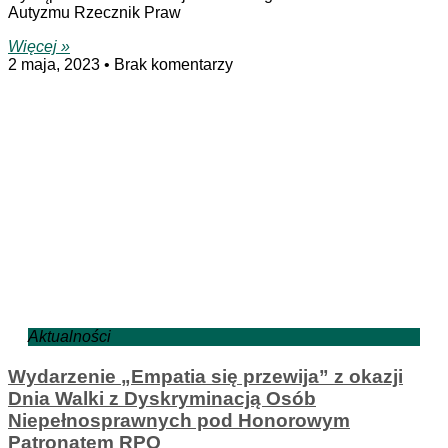
Autyzmu Rzecznik Praw
Więcej »
2 maja, 2023
Brak komentarzy
Aktualności
Wydarzenie „Empatia się przewija” z okazji
Dnia Walki z Dyskryminacją Osób
Niepełnosprawnych pod Honorowym
Patronatem RPO