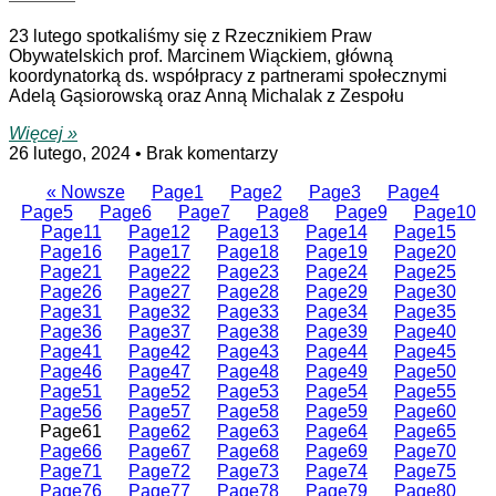
23 lutego spotkaliśmy się z Rzecznikiem Praw
Obywatelskich prof. Marcinem Wiąckiem, główną
koordynatorką ds. współpracy z partnerami społecznymi
Adelą Gąsiorowską oraz Anną Michalak z Zespołu
Więcej »
26 lutego, 2024
Brak komentarzy
« Nowsze
Page
1
Page
2
Page
3
Page
4
Page
5
Page
6
Page
7
Page
8
Page
9
Page
10
Page
11
Page
12
Page
13
Page
14
Page
15
Page
16
Page
17
Page
18
Page
19
Page
20
Page
21
Page
22
Page
23
Page
24
Page
25
Page
26
Page
27
Page
28
Page
29
Page
30
Page
31
Page
32
Page
33
Page
34
Page
35
Page
36
Page
37
Page
38
Page
39
Page
40
Page
41
Page
42
Page
43
Page
44
Page
45
Page
46
Page
47
Page
48
Page
49
Page
50
Page
51
Page
52
Page
53
Page
54
Page
55
Page
56
Page
57
Page
58
Page
59
Page
60
Page
61
Page
62
Page
63
Page
64
Page
65
Page
66
Page
67
Page
68
Page
69
Page
70
Page
71
Page
72
Page
73
Page
74
Page
75
Page
76
Page
77
Page
78
Page
79
Page
80