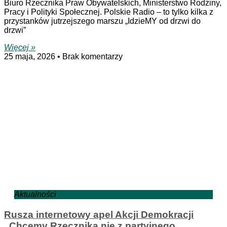
Biuro Rzecznika Praw Obywatelskich, Ministerstwo Rodziny,
Pracy i Polityki Społecznej. Polskie Radio – to tylko kilka z
przystanków jutrzejszego marszu „IdzieMY od drzwi do
drzwi”
Więcej »
25 maja, 2026
Brak komentarzy
Aktualności
Rusza internetowy apel Akcji Demokracji
„Chcemy Rzecznika nie z partyjnego