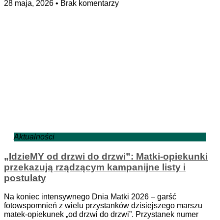
28 maja, 2026
Brak komentarzy
Aktualności
„IdzieMY od drzwi do drzwi”: Matki-opiekunki
przekazują rządzącym kampanijne listy i
postulaty
Na koniec intensywnego Dnia Matki 2026 – garść
fotowspomnień z wielu przystanków dzisiejszego marszu
matek-opiekunek „od drzwi do drzwi”. Przystanek numer