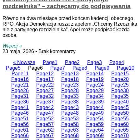
rozdzielnika” – zachęcamy do podpisywania
Równo na dwa miesiące przed końcem kadencji obecnego
RPO, Akcja Demokracja rusza z apelem „Chcemy Rzecznika
nie z partyjnego rozdzielnika”. Apel może podpisać każda
osoba,
Więcej »
23 maja, 2026
Brak komentarzy
« Nowsze
Page
1
Page
2
Page
3
Page
4
Page
5
Page
6
Page
7
Page
8
Page
9
Page
10
Page
11
Page
12
Page
13
Page
14
Page
15
Page
16
Page
17
Page
18
Page
19
Page
20
Page
21
Page
22
Page
23
Page
24
Page
25
Page
26
Page
27
Page
28
Page
29
Page
30
Page
31
Page
32
Page
33
Page
34
Page
35
Page
36
Page
37
Page
38
Page
39
Page
40
Page
41
Page
42
Page
43
Page
44
Page
45
Page
46
Page
47
Page
48
Page
49
Page
50
Page
51
Page
52
Page
53
Page
54
Page
55
Page
56
Page
57
Page
58
Page
59
Page
60
Page
61
Page
62
Page
63
Page
64
Page
65
Page
66
Page
67
Page
68
Page
69
Page
70