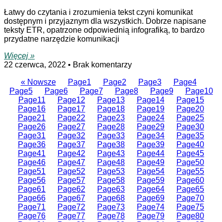
Łatwy do czytania i zrozumienia tekst czyni komunikat
dostępnym i przyjaznym dla wszystkich. Dobrze napisane
teksty ETR, opatrzone odpowiednią infografiką, to bardzo
przydatne narzędzie komunikacji
Więcej »
22 czerwca, 2022
Brak komentarzy
« Nowsze
Page
1
Page
2
Page
3
Page
4
Page
5
Page
6
Page
7
Page
8
Page
9
Page
10
Page
11
Page
12
Page
13
Page
14
Page
15
Page
16
Page
17
Page
18
Page
19
Page
20
Page
21
Page
22
Page
23
Page
24
Page
25
Page
26
Page
27
Page
28
Page
29
Page
30
Page
31
Page
32
Page
33
Page
34
Page
35
Page
36
Page
37
Page
38
Page
39
Page
40
Page
41
Page
42
Page
43
Page
44
Page
45
Page
46
Page
47
Page
48
Page
49
Page
50
Page
51
Page
52
Page
53
Page
54
Page
55
Page
56
Page
57
Page
58
Page
59
Page
60
Page
61
Page
62
Page
63
Page
64
Page
65
Page
66
Page
67
Page
68
Page
69
Page
70
Page
71
Page
72
Page
73
Page
74
Page
75
Page
76
Page
77
Page
78
Page
79
Page
80