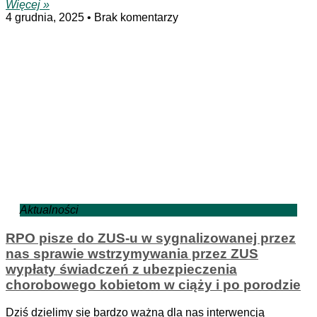
Więcej »
4 grudnia, 2025
Brak komentarzy
Aktualności
RPO pisze do ZUS-u w sygnalizowanej przez
nas sprawie wstrzymywania przez ZUS
wypłaty świadczeń z ubezpieczenia
chorobowego kobietom w ciąży i po porodzie
Dziś dzielimy się bardzo ważną dla nas interwencją