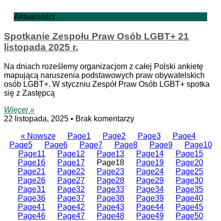
Aktualności
Spotkanie Zespołu Praw Osób LGBT+ 21
listopada 2025 r.
Na dniach roześlemy organizacjom z całej Polski ankietę
mapującą naruszenia podstawowych praw obywatelskich
osób LGBT+. W styczniu Zespół Praw Osób LGBT+ spotka
się z Zastępcą
Więcej »
22 listopada, 2025
Brak komentarzy
« Nowsze
Page
1
Page
2
Page
3
Page
4
Page
5
Page
6
Page
7
Page
8
Page
9
Page
10
Page
11
Page
12
Page
13
Page
14
Page
15
Page
16
Page
17
Page
18
Page
19
Page
20
Page
21
Page
22
Page
23
Page
24
Page
25
Page
26
Page
27
Page
28
Page
29
Page
30
Page
31
Page
32
Page
33
Page
34
Page
35
Page
36
Page
37
Page
38
Page
39
Page
40
Page
41
Page
42
Page
43
Page
44
Page
45
Page
46
Page
47
Page
48
Page
49
Page
50