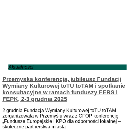
Aktualności
Przemyska konferencja, jubileusz Fundacji
Wymiany Kulturowej toTU toTAM i spotkanie
konsultacyjne w ramach funduszy FERS i
FEPK, 2-3 grudnia 2025
2 grudnia Fundacja Wymiany Kulturowej toTU toTAM
zorganizowała w Przemyślu wraz z OFOP konferencję
„Fundusze Europejskie i KPO dla odporności lokalnej –
skuteczne partnerstwa miasta