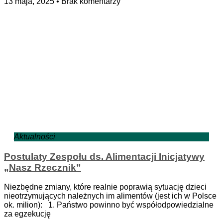
13 maja, 2025
Brak komentarzy
Aktualności
Postulaty Zespołu ds. Alimentacji Inicjatywy
„Nasz Rzecznik”
Niezbędne zmiany, które realnie poprawią sytuację dzieci
nieotrzymujących należnych im alimentów (jest ich w Polsce
ok. milion): 1. Państwo powinno być współodpowiedzialne
za egzekucję