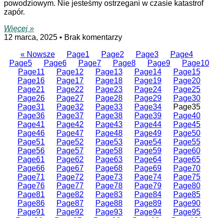
powodziowym. Nie jesteśmy ostrzegani w czasie katastrof
zapór.
Więcej »
12 marca, 2025
Brak komentarzy
« Nowsze
Page
1
Page
2
Page
3
Page
4
Page
5
Page
6
Page
7
Page
8
Page
9
Page
10
Page
11
Page
12
Page
13
Page
14
Page
15
Page
16
Page
17
Page
18
Page
19
Page
20
Page
21
Page
22
Page
23
Page
24
Page
25
Page
26
Page
27
Page
28
Page
29
Page
30
Page
31
Page
32
Page
33
Page
34
Page
35
Page
36
Page
37
Page
38
Page
39
Page
40
Page
41
Page
42
Page
43
Page
44
Page
45
Page
46
Page
47
Page
48
Page
49
Page
50
Page
51
Page
52
Page
53
Page
54
Page
55
Page
56
Page
57
Page
58
Page
59
Page
60
Page
61
Page
62
Page
63
Page
64
Page
65
Page
66
Page
67
Page
68
Page
69
Page
70
Page
71
Page
72
Page
73
Page
74
Page
75
Page
76
Page
77
Page
78
Page
79
Page
80
Page
81
Page
82
Page
83
Page
84
Page
85
Page
86
Page
87
Page
88
Page
89
Page
90
Page
91
Page
92
Page
93
Page
94
Page
95