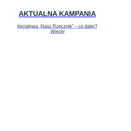
AKTUALNA KAMPANIA
Inicjatywa „Nasz Rzecznik” – co dalej?
Więcej