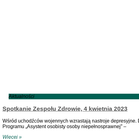
Aktualności
Spotkanie Zespołu Zdrowie, 4 kwietnia 2023
Wśród uchodźców wojennych wzrastają nastroje depresyjne.
Programu „Asystent osobisty osoby niepełnosprawnej” –
Więcej »