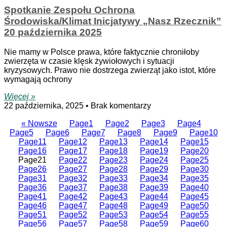
Spotkanie Zespołu Ochrona
Środowiska/Klimat Inicjatywy „Nasz Rzecznik”
20 października 2025
Nie mamy w Polsce prawa, które faktycznie chroniłoby
zwierzęta w czasie klęsk żywiołowych i sytuacji
kryzysowych. Prawo nie dostrzega zwierząt jako istot, które
wymagają ochrony
Więcej »
22 października, 2025
Brak komentarzy
« Nowsze
Page
1
Page
2
Page
3
Page
4
Page
5
Page
6
Page
7
Page
8
Page
9
Page
10
Page
11
Page
12
Page
13
Page
14
Page
15
Page
16
Page
17
Page
18
Page
19
Page
20
Page
21
Page
22
Page
23
Page
24
Page
25
Page
26
Page
27
Page
28
Page
29
Page
30
Page
31
Page
32
Page
33
Page
34
Page
35
Page
36
Page
37
Page
38
Page
39
Page
40
Page
41
Page
42
Page
43
Page
44
Page
45
Page
46
Page
47
Page
48
Page
49
Page
50
Page
51
Page
52
Page
53
Page
54
Page
55
Page
56
Page
57
Page
58
Page
59
Page
60