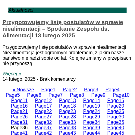
Aktualności
Przygotowujemy listę postulatów w sprawie
niealimentacji – Spotkanie Zespołu ds.
Alimentacji 13 lutego 2025
Przygotowujemy listę postulatów w sprawie niealimentacji
Niealimentacja jest ogromnym problemem, z jakim nasze
państwo nie radzi sobie od lat. Kolejne zmiany w przepisach
nie przynoszą
Więcej »
14 lutego, 2025
Brak komentarzy
« Nowsze
Page
1
Page
2
Page
3
Page
4
Page
5
Page
6
Page
7
Page
8
Page
9
Page
10
Page
11
Page
12
Page
13
Page
14
Page
15
Page
16
Page
17
Page
18
Page
19
Page
20
Page
21
Page
22
Page
23
Page
24
Page
25
Page
26
Page
27
Page
28
Page
29
Page
30
Page
31
Page
32
Page
33
Page
34
Page
35
Page
36
Page
37
Page
38
Page
39
Page
40
Page
41
Page
42
Page
43
Page
44
Page
45