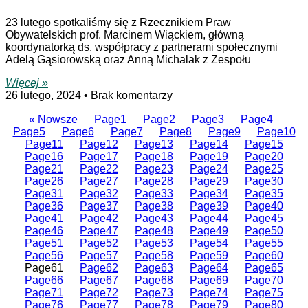
23 lutego spotkaliśmy się z Rzecznikiem Praw
Obywatelskich prof. Marcinem Wiąckiem, główną
koordynatorką ds. współpracy z partnerami społecznymi
Adelą Gąsiorowską oraz Anną Michalak z Zespołu
Więcej »
26 lutego, 2024
Brak komentarzy
« Nowsze
Page
1
Page
2
Page
3
Page
4
Page
5
Page
6
Page
7
Page
8
Page
9
Page
10
Page
11
Page
12
Page
13
Page
14
Page
15
Page
16
Page
17
Page
18
Page
19
Page
20
Page
21
Page
22
Page
23
Page
24
Page
25
Page
26
Page
27
Page
28
Page
29
Page
30
Page
31
Page
32
Page
33
Page
34
Page
35
Page
36
Page
37
Page
38
Page
39
Page
40
Page
41
Page
42
Page
43
Page
44
Page
45
Page
46
Page
47
Page
48
Page
49
Page
50
Page
51
Page
52
Page
53
Page
54
Page
55
Page
56
Page
57
Page
58
Page
59
Page
60
Page
61
Page
62
Page
63
Page
64
Page
65
Page
66
Page
67
Page
68
Page
69
Page
70
Page
71
Page
72
Page
73
Page
74
Page
75
Page
76
Page
77
Page
78
Page
79
Page
80