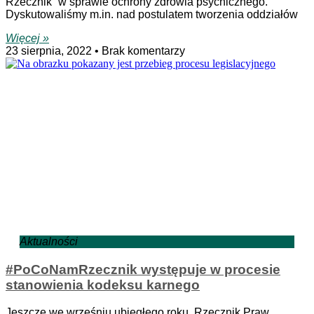
Rzecznik” w sprawie ochrony zdrowia psychicznego.
Dyskutowaliśmy m.in. nad postulatem tworzenia oddziałów
Więcej »
23 sierpnia, 2022
Brak komentarzy
Aktualności
#PoCoNamRzecznik występuje w procesie
stanowienia kodeksu karnego
Jeszcze we wrześniu ubiegłego roku, Rzecznik Praw