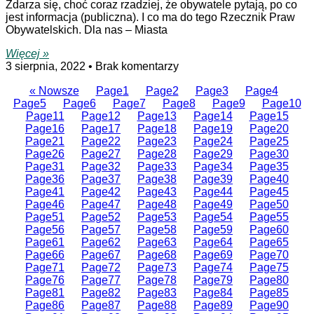
Zdarza się, choć coraz rzadziej, że obywatele pytają, po co
jest informacja (publiczna). I co ma do tego Rzecznik Praw
Obywatelskich. Dla nas – Miasta
Więcej »
3 sierpnia, 2022
Brak komentarzy
« Nowsze
Page
1
Page
2
Page
3
Page
4
Page
5
Page
6
Page
7
Page
8
Page
9
Page
10
Page
11
Page
12
Page
13
Page
14
Page
15
Page
16
Page
17
Page
18
Page
19
Page
20
Page
21
Page
22
Page
23
Page
24
Page
25
Page
26
Page
27
Page
28
Page
29
Page
30
Page
31
Page
32
Page
33
Page
34
Page
35
Page
36
Page
37
Page
38
Page
39
Page
40
Page
41
Page
42
Page
43
Page
44
Page
45
Page
46
Page
47
Page
48
Page
49
Page
50
Page
51
Page
52
Page
53
Page
54
Page
55
Page
56
Page
57
Page
58
Page
59
Page
60
Page
61
Page
62
Page
63
Page
64
Page
65
Page
66
Page
67
Page
68
Page
69
Page
70
Page
71
Page
72
Page
73
Page
74
Page
75
Page
76
Page
77
Page
78
Page
79
Page
80
Page
81
Page
82
Page
83
Page
84
Page
85
Page
86
Page
87
Page
88
Page
89
Page
90