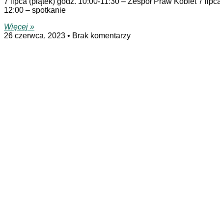
7 lipca (piątek) godz. 10:00-11:30 – Zespół Praw Kobiet 7 lip
12:00 – spotkanie
Więcej »
26 czerwca, 2023
Brak komentarzy