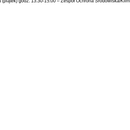
ca (piątek) godz. 13:30-15:00 – Zespół Ochrona Środowiska/Klima