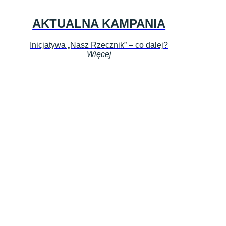
AKTUALNA KAMPANIA
Inicjatywa „Nasz Rzecznik” – co dalej?
Więcej