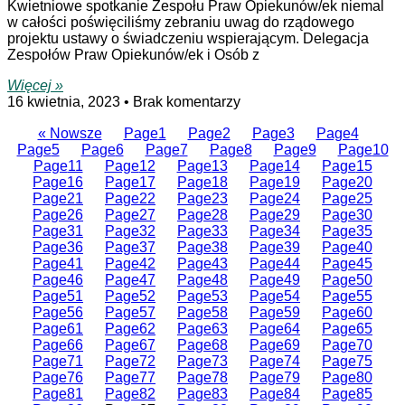
Kwietniowe spotkanie Zespołu Praw Opiekunów/ek niemal
w całości poświęciliśmy zebraniu uwag do rządowego
projektu ustawy o świadczeniu wspierającym. Delegacja
Zespołów Praw Opiekunów/ek i Osób z
Więcej »
16 kwietnia, 2023
Brak komentarzy
« Nowsze
Page
1
Page
2
Page
3
Page
4
Page
5
Page
6
Page
7
Page
8
Page
9
Page
10
Page
11
Page
12
Page
13
Page
14
Page
15
Page
16
Page
17
Page
18
Page
19
Page
20
Page
21
Page
22
Page
23
Page
24
Page
25
Page
26
Page
27
Page
28
Page
29
Page
30
Page
31
Page
32
Page
33
Page
34
Page
35
Page
36
Page
37
Page
38
Page
39
Page
40
Page
41
Page
42
Page
43
Page
44
Page
45
Page
46
Page
47
Page
48
Page
49
Page
50
Page
51
Page
52
Page
53
Page
54
Page
55
Page
56
Page
57
Page
58
Page
59
Page
60
Page
61
Page
62
Page
63
Page
64
Page
65
Page
66
Page
67
Page
68
Page
69
Page
70
Page
71
Page
72
Page
73
Page
74
Page
75
Page
76
Page
77
Page
78
Page
79
Page
80
Page
81
Page
82
Page
83
Page
84
Page
85