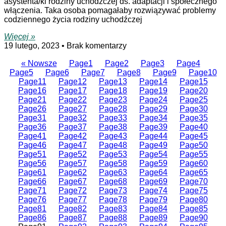
asystenta/ki rodziny uchodźczej ds. adaptacji i społecznego
włączenia. Taka osoba pomagałaby rozwiązywać problemy
codziennego życia rodziny uchodźczej
Więcej »
19 lutego, 2023
Brak komentarzy
« Nowsze
Page
1
Page
2
Page
3
Page
4
Page
5
Page
6
Page
7
Page
8
Page
9
Page
10
Page
11
Page
12
Page
13
Page
14
Page
15
Page
16
Page
17
Page
18
Page
19
Page
20
Page
21
Page
22
Page
23
Page
24
Page
25
Page
26
Page
27
Page
28
Page
29
Page
30
Page
31
Page
32
Page
33
Page
34
Page
35
Page
36
Page
37
Page
38
Page
39
Page
40
Page
41
Page
42
Page
43
Page
44
Page
45
Page
46
Page
47
Page
48
Page
49
Page
50
Page
51
Page
52
Page
53
Page
54
Page
55
Page
56
Page
57
Page
58
Page
59
Page
60
Page
61
Page
62
Page
63
Page
64
Page
65
Page
66
Page
67
Page
68
Page
69
Page
70
Page
71
Page
72
Page
73
Page
74
Page
75
Page
76
Page
77
Page
78
Page
79
Page
80
Page
81
Page
82
Page
83
Page
84
Page
85
Page
86
Page
87
Page
88
Page
89
Page
90