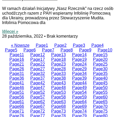
W ramach działań Inicjatywy „Nasz Rzecznik” na rzecz osób
uchodźczych razem z PAH wspieramy Infolinię Pomocową
dla Ukrainy, prowadzoną przez Stowarzyszenie Mudita.
Infolinia Pomocowa dla
Więcej »
28 października, 2022
Brak komentarzy
« Nowsze
Page
1
Page
2
Page
3
Page
4
Page
5
Page
6
Page
7
Page
8
Page
9
Page
10
Page
11
Page
12
Page
13
Page
14
Page
15
Page
16
Page
17
Page
18
Page
19
Page
20
Page
21
Page
22
Page
23
Page
24
Page
25
Page
26
Page
27
Page
28
Page
29
Page
30
Page
31
Page
32
Page
33
Page
34
Page
35
Page
36
Page
37
Page
38
Page
39
Page
40
Page
41
Page
42
Page
43
Page
44
Page
45
Page
46
Page
47
Page
48
Page
49
Page
50
Page
51
Page
52
Page
53
Page
54
Page
55
Page
56
Page
57
Page
58
Page
59
Page
60
Page
61
Page
62
Page
63
Page
64
Page
65
Page
66
Page
67
Page
68
Page
69
Page
70
Page
71
Page
72
Page
73
Page
74
Page
75
Page
76
Page
77
Page
78
Page
79
Page
80