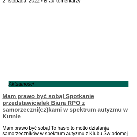
2 listopada, 2022
Brak komentarzy
Aktualności
Mam prawo być sobą! Spotkanie
przedstawicielek Biura RPO z
samorzeczni(cz)kami w spektrum autyzmu w
Kutnie
Mam prawo być sobą! To hasło to motto działania
samorzeczników w spektrum autyzmu z Klubu Świadomej