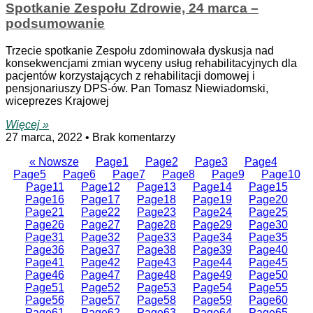
Spotkanie Zespołu Zdrowie, 24 marca –
podsumowanie
Trzecie spotkanie Zespołu zdominowała dyskusja nad
konsekwencjami zmian wyceny usług rehabilitacyjnych dla
pacjentów korzystających z rehabilitacji domowej i
pensjonariuszy DPS-ów. Pan Tomasz Niewiadomski,
wiceprezes Krajowej
Więcej »
27 marca, 2022
Brak komentarzy
« Nowsze
Page
1
Page
2
Page
3
Page
4
Page
5
Page
6
Page
7
Page
8
Page
9
Page
10
Page
11
Page
12
Page
13
Page
14
Page
15
Page
16
Page
17
Page
18
Page
19
Page
20
Page
21
Page
22
Page
23
Page
24
Page
25
Page
26
Page
27
Page
28
Page
29
Page
30
Page
31
Page
32
Page
33
Page
34
Page
35
Page
36
Page
37
Page
38
Page
39
Page
40
Page
41
Page
42
Page
43
Page
44
Page
45
Page
46
Page
47
Page
48
Page
49
Page
50
Page
51
Page
52
Page
53
Page
54
Page
55
Page
56
Page
57
Page
58
Page
59
Page
60
Page
61
Page
62
Page
63
Page
64
Page
65