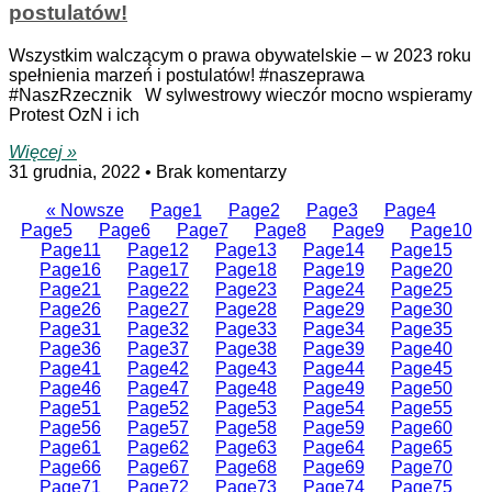
postulatów!
Wszystkim walczącym o prawa obywatelskie – w 2023 roku
spełnienia marzeń i postulatów! #naszeprawa
#NaszRzecznik W sylwestrowy wieczór mocno wspieramy
Protest OzN i ich
Więcej »
31 grudnia, 2022
Brak komentarzy
« Nowsze
Page
1
Page
2
Page
3
Page
4
Page
5
Page
6
Page
7
Page
8
Page
9
Page
10
Page
11
Page
12
Page
13
Page
14
Page
15
Page
16
Page
17
Page
18
Page
19
Page
20
Page
21
Page
22
Page
23
Page
24
Page
25
Page
26
Page
27
Page
28
Page
29
Page
30
Page
31
Page
32
Page
33
Page
34
Page
35
Page
36
Page
37
Page
38
Page
39
Page
40
Page
41
Page
42
Page
43
Page
44
Page
45
Page
46
Page
47
Page
48
Page
49
Page
50
Page
51
Page
52
Page
53
Page
54
Page
55
Page
56
Page
57
Page
58
Page
59
Page
60
Page
61
Page
62
Page
63
Page
64
Page
65
Page
66
Page
67
Page
68
Page
69
Page
70
Page
71
Page
72
Page
73
Page
74
Page
75